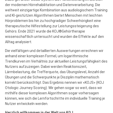
der modernen Hörrehabilitation und Datenverarbeitung. Die
weltweit einzigartige Kombination aus audiologischem Training
und KI-gestützen Algorithmen bietet Menschen mit leichten
Hörproblemen bis hin zu hochgradiger Schwerhörigkeit eine
therapeutische Hilfestellung zur Leistungssteigerung des
Gehörs. Ende 2021 wurde die KOJ®Gehörtherapie
wissenschaftlich untersucht und wurden die Effekte auf den
Alltag analysiert
.
Die vielfältigen und detaillierten Auswertungen errechnen wir
anhand einer komplexen Formel, um logarithmische
Trendkurven im Verhältnis zur aktuellen Leistungsfähigkeit des
Nutzers aufzuzeigen. Dabei werden Reaktionszeit,
Lärmbelastung, die Trefferquote, das Übungslevel, Anzahl der
Übungen und die Schwerpunkte je Disziplin mathematisch
korrekt berücksichtigt. Das Ergebnis nennen wir «KOJS» (KOJ
Otologic Journey Scoring). Wir gehen sogar so weit, dass wir
mithilfe dieser komplexen Algorithmen sogar vorhersagen
können, wie sich die Lernfortschritte im individuelle Training je
Der ganze Fortschritt auf einen Blick – Die
Nutzer entwickeln werden.
künstliche Intelligenz von KOJ®Algorith vergleicht
Herzlich willkommen in der Welt von KOJ.
und bewertet die Trainingsdaten von tausenden