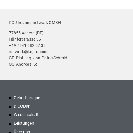
KOJ hearing network GMBH
77855 Achern (DE)
Hänferstrasse 35
+49 7841 682 57 38
network@koj.training
GF: Dipl.-Ing. Jan-Patric Schmid
GS: Andreas Koj
Gehörtherapie
DICODI®
Wissenschaft
Leistungen
Über uns