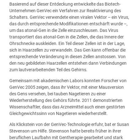
Basierend auf dieser Entdeckung entwickelte das Biotech-
Unternehmen GenVec ein Verfahren zur Reaktivierung des
Schalters. GenVec verwendete einen viralen Vektor – ein Virus,
das durch entsprechende Modifikationen entschärft wurde –,
um das atonal-Gen in die Zelle einzuschleusen. Das Virus
transportiert das atonal-Gen in die Zellen, die das Innere der
Ohrschnecke auskleiden. Ein Teil dieser Zellen ist in der Lage,
sich in Haarzellen zu verwandeln. Das Gen kann offenbar die
entsprechende Veränderung in diesen Zellen anstossen. Von
den neu gebildeten Haarzellen entstehen dann Verbindungen
zum lautverarbeitenden Teil des Gehirns.
Gemeinsam mit akademischen Labors konnten Forscher von
GenVec 2005 zeigen, dass ihr Vektor, mit einer Mausversion
des Gens versehen, bei tauben Nagetieren zu einer
Wiederherstellung des Gehörs führte. 2011 demonstrierten
Wissenschaftler, dass das Arzneimittel auch einen gestörten
Gleichgewichtssinn von Nagetieren wiederherstellt.
Als Klickstein von der GenVec-Technologie erfuhr, bat er Susan
Stevenson um Hilfe. Stevenson hatte bereits früher in ihrer
beruflichen Laufbahn mit Gentherapie gearbeitet und stark