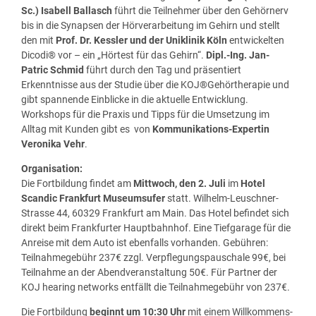
Sc.) Isabell Ballasch
führt die Teilnehmer über den Gehörnerv
bis in die Synapsen der Hörverarbeitung im Gehirn und stellt
den mit
Prof. Dr. Kessler und der Uniklinik Köln
entwickelten
Dicodi® vor – ein „Hörtest für das Gehirn“.
Dipl.-Ing. Jan-
Patric Schmid
führt durch den Tag und präsentiert
Erkenntnisse aus der Studie über die KOJ®Gehörtherapie und
gibt spannende Einblicke in die aktuelle Entwicklung.
Workshops für die Praxis und Tipps für die Umsetzung im
Alltag mit Kunden gibt es von
Kommunikations-Expertin
Veronika Vehr
.
Organisation:
Die Fortbildung findet am
Mittwoch, den 2. Juli
im
Hotel
Scandic Frankfurt Museumsufer
statt. Wilhelm-Leuschner-
Strasse 44, 60329 Frankfurt am Main. Das Hotel befindet sich
direkt beim Frankfurter Hauptbahnhof. Eine Tiefgarage für die
Anreise mit dem Auto ist ebenfalls vorhanden. Gebühren:
Teilnahmegebühr 237€ zzgl. Verpflegungspauschale 99€, bei
Teilnahme an der Abendveranstaltung 50€. Für Partner der
KOJ hearing networks entfällt die Teilnahmegebühr von 237€.
Die Fortbildung
beginnt um
10:30 Uhr
mit einem Willkommens-