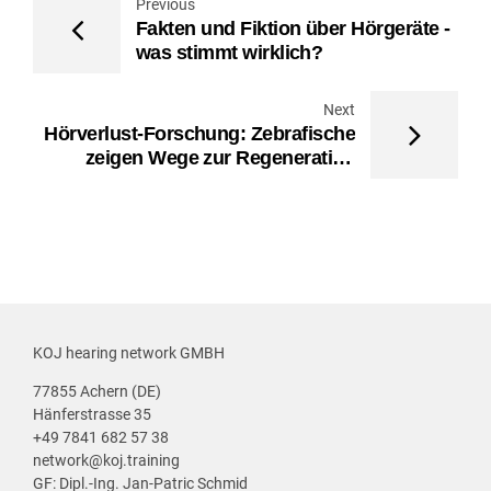
Previous
Fakten und Fiktion über Hörgeräte -
was stimmt wirklich?
Next
Hörverlust-Forschung: Zebrafische
zeigen Wege zur Regeneration
geschädigter Haarzellen
KOJ hearing network GMBH
77855 Achern (DE)
Hänferstrasse 35
+49 7841 682 57 38
network@koj.training
GF: Dipl.-Ing. Jan-Patric Schmid