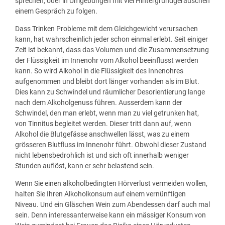
sprechen, oder in Umgebungen mit viel Hintergrundgeräuschen
einem Gespräch zu folgen.
Dass Trinken Probleme mit dem Gleichgewicht verursachen
kann, hat wahrscheinlich jeder schon einmal erlebt. Seit einiger
Zeit ist bekannt, dass das Volumen und die Zusammensetzung
der Flüssigkeit im Innenohr vom Alkohol beeinflusst werden
kann. So wird Alkohol in die Flüssigkeit des Innenohres
aufgenommen und bleibt dort länger vorhanden als im Blut.
Dies kann zu Schwindel und räumlicher Desorientierung lange
nach dem Alkoholgenuss führen. Ausserdem kann der
Schwindel, den man erlebt, wenn man zu viel getrunken hat,
von Tinnitus begleitet werden. Dieser tritt dann auf, wenn
Alkohol die Blutgefässe anschwellen lässt, was zu einem
grösseren Blutfluss im Innenohr führt. Obwohl dieser Zustand
nicht lebensbedrohlich ist und sich oft innerhalb weniger
Stunden auflöst, kann er sehr belastend sein.
Wenn Sie einen alkoholbedingten Hörverlust vermeiden wollen,
halten Sie Ihren Alkoholkonsum auf einem vernünftigen
Niveau. Und ein Gläschen Wein zum Abendessen darf auch mal
sein. Denn interessanterweise kann ein mässiger Konsum von