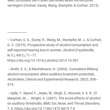
Wein zumindest bei Frauen das Risiko eines Hörverlustes
verringern (Curhan, Eavey, Wang, Stampfer, & Curhan, 2015).
_____________
– Curhan, S. G., Eavey, R., Wang, M., Stampfer, M. J., & Curhan,
G. C. (2015). Prospective study of alcohol consumption and
self-reported hearing loss in women. Alcohol (Fayetteville,
N.Y.), 49(1), 71–77.
https://doi.org/10.1016/j.alcohol.2014.10.001
– Smith, E. S., & Riechelmann, H. (2004). Cumulative lifelong
alcohol consumption alters auditory brainstem potentials.
Alcoholism, Clinical and Experimental Research, 28(3), 508–
515.
– Upile, T., Sipaul, F., Jerjes, W., Singh, S., Nouraei, S. A. R., El
Maaytah, M., … Wright, A. (2007). The acute effects of alcohol
on auditory thresholds. BMC Ear, Nose, and Throat Disorders,
7, 4. https://doi.org/10.1186/1472-6815-7-4