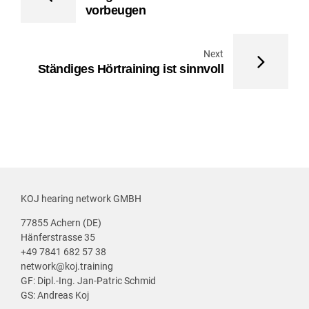
vorbeugen
Next
Ständiges Hörtraining ist sinnvoll
KOJ hearing network GMBH
77855 Achern (DE)
Hänferstrasse 35
+49 7841 682 57 38
network@koj.training
GF: Dipl.-Ing. Jan-Patric Schmid
GS: Andreas Koj