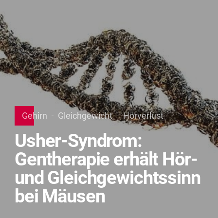
Gehirn
Gleichgewicht
Hörverlust
Usher-Syndrom:
Gentherapie erhält Hör-
und Gleichgewichtssinn
bei Mäusen