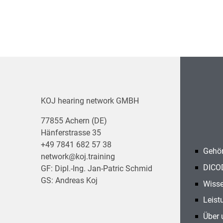
KOJ hearing network GMBH
77855 Achern (DE)
Hänferstrasse 35
+49 7841 682 57 38
Gehör
network@koj.training
DICO
GF: Dipl.-Ing. Jan-Patric Schmid
GS: Andreas Koj
Wisse
Leist
Über 