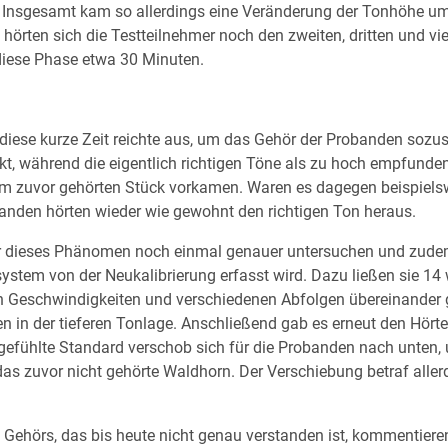
 Insgesamt kam so allerdings eine Veränderung der Tonhöhe um 
rten sich die Testteilnehmer noch den zweiten, dritten und vier
 diese Phase etwa 30 Minuten.
diese kurze Zeit reichte aus, um das Gehör der Probanden sozusa
ekt, während die eigentlich richtigen Töne als zu hoch empfunde
m zuvor gehörten Stück vorkamen. Waren es dagegen beispielswei
nden hörten wieder wie gewohnt den richtigen Ton heraus.
er dieses Phänomen noch einmal genauer untersuchen und zudem t
tem von der Neukalibrierung erfasst wird. Dazu ließen sie 14 w
en Geschwindigkeiten und verschiedenen Abfolgen übereinander 
n in der tieferen Tonlage. Anschließend gab es erneut den Hört
gefühlte Standard verschob sich für die Probanden nach unten, un
das zuvor nicht gehörte Waldhorn. Der Verschiebung betraf aller
 Gehörs, das bis heute nicht genau verstanden ist, kommentiere