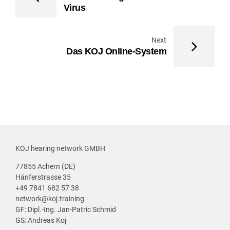
Virus
Next
Das KOJ Online-System
KOJ hearing network GMBH
77855 Achern (DE)
Hänferstrasse 35
+49 7841 682 57 38
network@koj.training
GF: Dipl.-Ing. Jan-Patric Schmid
GS: Andreas Koj