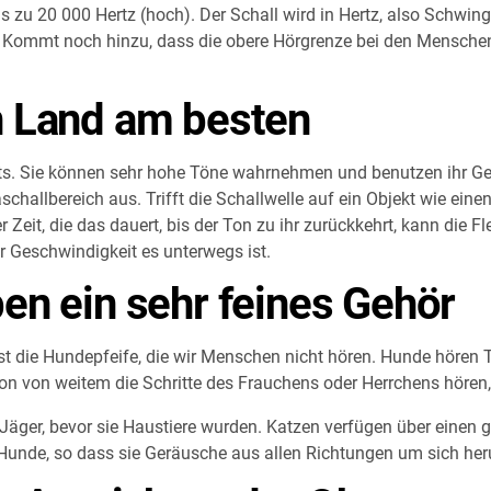
bis zu 20 000 Hertz (hoch). Der Schall wird in Hertz, also Schw
Kommt noch hinzu, dass die obere Hörgrenze bei den Menschen mi
n Land am besten
hts. Sie können sehr hohe Töne wahrnehmen und benutzen ihr G
hallbereich aus. Trifft die Schallwelle auf ein Objekt wie einen
 Zeit, die das dauert, bis der Ton zu ihr zurückkehrt, kann die
er Geschwindigkeit es unterwegs ist.
en ein sehr feines Gehör
st die Hundepfeife, die wir Menschen nicht hören. Hunde hören T
on von weitem die Schritte des Frauchens oder Herrchens höre
Jäger, bevor sie Haustiere wurden. Katzen verfügen über einen 
ls Hunde, so dass sie Geräusche aus allen Richtungen um sich 