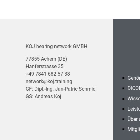
KOJ hearing network GMBH
77855 Achern (DE)
Hänferstrasse 35
+49 7841 682 57 38
Gehör
network@koj.training
DICO
GF: Dipl.-Ing. Jan-Patric Schmid
GS: Andreas Koj
Wisse
Leist
Über 
Mitgl