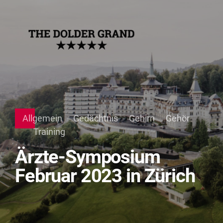
Allgemein
Gedächtnis
Gehirn
Gehör
Training
Ärzte-Symposium
Februar 2023 in Zürich