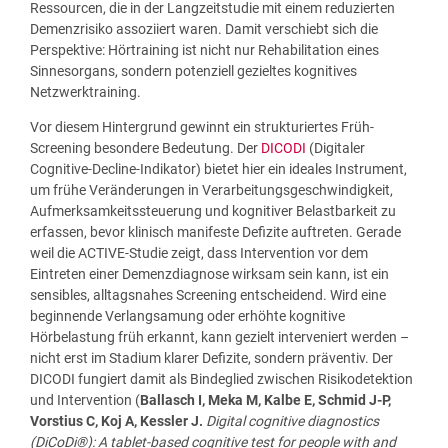
Ressourcen, die in der Langzeitstudie mit einem reduzierten
Demenzrisiko assoziiert waren. Damit verschiebt sich die
Perspektive: Hörtraining ist nicht nur Rehabilitation eines
Sinnesorgans, sondern potenziell gezieltes kognitives
Netzwerktraining.
Vor diesem Hintergrund gewinnt ein strukturiertes Früh-
Screening besondere Bedeutung. Der
DICODI
(Digitaler
Cognitive-Decline-Indikator) bietet hier ein ideales Instrument,
um frühe Veränderungen in Verarbeitungsgeschwindigkeit,
Aufmerksamkeitssteuerung und kognitiver Belastbarkeit zu
erfassen, bevor klinisch manifeste Defizite auftreten. Gerade
weil die ACTIVE-Studie zeigt, dass Intervention vor dem
Eintreten einer Demenzdiagnose wirksam sein kann, ist ein
sensibles, alltagsnahes Screening entscheidend. Wird eine
beginnende Verlangsamung oder erhöhte kognitive
Hörbelastung früh erkannt, kann gezielt interveniert werden –
nicht erst im Stadium klarer Defizite, sondern präventiv. Der
DICODI fungiert damit als Bindeglied zwischen Risikodetektion
und Intervention (
Ballasch I, Meka M, Kalbe E, Schmid J-P,
Vorstius C, Koj A, Kessler J.
Digital cognitive diagnostics
(DiCoDi®): A tablet-based cognitive test for people with and