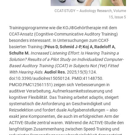
CCAT-STUDY – Audiology Research, Volume
15, Issue 5
Trainingsprogramme wie die KOJ®Gehörtherapie mit dem
CCAT-Ansatz (Cognitive-Communicative Auditory Training)
besonders interessant. In Untersuchungen zum CCAT-
basierten Training (
Péus D, Schmid J-P, Koj A, Radeloff A,
Schulte M.
Increased Listening Effort: Is Hearing Training a
Solution? Results of a Pilot Study on Individualized Computer-
Based Auditory Training (CCAT) in Subjects Not (Yet) Fitted
With Hearing Aids.
Audiol Res.
2025;15(5):124.
doi:10.3390/audiolres15050124. PMID:41148750.
PMCID:PMC12561151) zeigen sich Verbesserungen in
auditiver Verarbeitung, Aufmerksamkeitssteuerung und
kognitiver Flexibilität. Das Training arbeitet adaptiv, steigert
systematisch die Anforderung an Geschwindigkeit und
Reizselektion und fordert duale Aufgabenstellungen – also
exakt jene Komponenten, die auch im erfolgreichen Arm der
ACTIVE-Studie zentral waren. Während die ACTIVE-Studie den
langfristigen Zusammenhang zwischen Speed-Training und