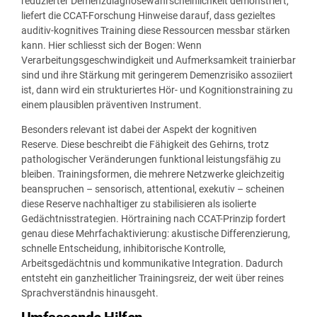
reduzierter Demenzdiagnosewahrscheinlichkeit demonstriert,
liefert die CCAT-Forschung Hinweise darauf, dass gezieltes
auditiv-kognitives Training diese Ressourcen messbar stärken
kann. Hier schliesst sich der Bogen: Wenn
Verarbeitungsgeschwindigkeit und Aufmerksamkeit trainierbar
sind und ihre Stärkung mit geringerem Demenzrisiko assoziiert
ist, dann wird ein strukturiertes Hör- und Kognitionstraining zu
einem plausiblen präventiven Instrument.
Besonders relevant ist dabei der Aspekt der kognitiven
Reserve. Diese beschreibt die Fähigkeit des Gehirns, trotz
pathologischer Veränderungen funktional leistungsfähig zu
bleiben. Trainingsformen, die mehrere Netzwerke gleichzeitig
beanspruchen – sensorisch, attentional, exekutiv – scheinen
diese Reserve nachhaltiger zu stabilisieren als isolierte
Gedächtnisstrategien. Hörtraining nach CCAT-Prinzip fordert
genau diese Mehrfachaktivierung: akustische Differenzierung,
schnelle Entscheidung, inhibitorische Kontrolle,
Arbeitsgedächtnis und kommunikative Integration. Dadurch
entsteht ein ganzheitlicher Trainingsreiz, der weit über reines
Sprachverständnis hinausgeht.