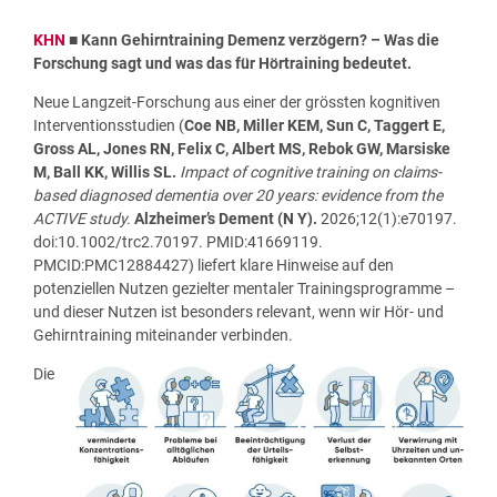
KHN
■
Kann Gehirntraining Demenz verzögern? – Was die
Forschung sagt und was das für Hörtraining bedeutet.
Neue Langzeit-Forschung aus einer der grössten kognitiven
Interventionsstudien (
Coe NB, Miller KEM, Sun C, Taggert E,
Gross AL, Jones RN, Felix C, Albert MS, Rebok GW, Marsiske
M, Ball KK, Willis SL.
Impact of cognitive training on claims-
based diagnosed dementia over 20 years: evidence from the
ACTIVE study.
Alzheimer’s Dement (N Y).
2026;12(1):e70197.
doi:10.1002/trc2.70197. PMID:41669119.
PMCID:PMC12884427) liefert klare Hinweise auf den
potenziellen Nutzen gezielter mentaler Trainingsprogramme –
und dieser Nutzen ist besonders relevant, wenn wir Hör- und
Gehirntraining miteinander verbinden.
Die