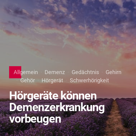
Allgemein
Demenz
Gedächtnis
Gehirn
Gehör
Hörgerät
Schwerhörigkeit
Hörgeräte können
Demenzerkrankung
vorbeugen