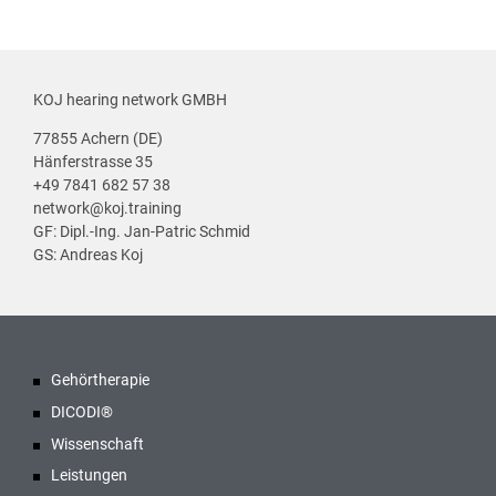
KOJ hearing network GMBH
77855 Achern (DE)
Hänferstrasse 35
+49 7841 682 57 38
network@koj.training
GF: Dipl.-Ing. Jan-Patric Schmid
GS: Andreas Koj
Gehörtherapie
DICODI®
Wissenschaft
Leistungen