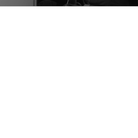
Allgemein
Gehirn
Wie „Magic Mushrooms“ im
depressiven Gehirn wirken
Wissenschaft ■ Studien deuten darauf hin, dass die