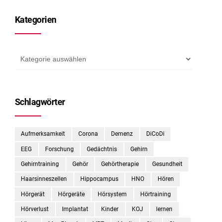
Kategorien
Schlagwörter
Aufmerksamkeit
Corona
Demenz
DiCoDi
EEG
Forschung
Gedächtnis
Gehirn
Gehirntraining
Gehör
Gehörtherapie
Gesundheit
Haarsinneszellen
Hippocampus
HNO
Hören
Hörgerät
Hörgeräte
Hörsystem
Hörtraining
Hörverlust
Implantat
Kinder
KOJ
lernen