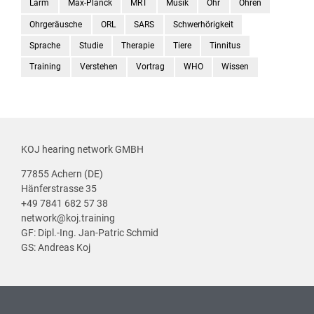
Lärm
Max-Planck
MRT
Musik
Ohr
Ohren
Ohrgeräusche
ORL
SARS
Schwerhörigkeit
Sprache
Studie
Therapie
Tiere
Tinnitus
Training
Verstehen
Vortrag
WHO
Wissen
KOJ hearing network GMBH
77855 Achern (DE)
Hänferstrasse 35
+49 7841 682 57 38
network@koj.training
GF: Dipl.-Ing. Jan-Patric Schmid
GS: Andreas Koj