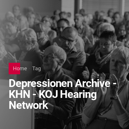
Home
Tag
Depressionen Archive -
KHN - KOJ Hearing
Network