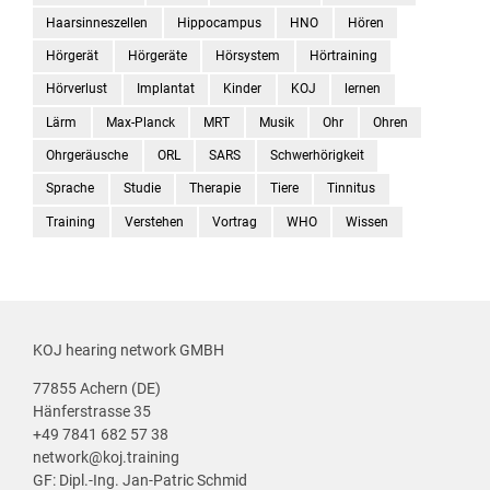
Haarsinneszellen
Hippocampus
HNO
Hören
Hörgerät
Hörgeräte
Hörsystem
Hörtraining
Hörverlust
Implantat
Kinder
KOJ
lernen
Lärm
Max-Planck
MRT
Musik
Ohr
Ohren
Ohrgeräusche
ORL
SARS
Schwerhörigkeit
Sprache
Studie
Therapie
Tiere
Tinnitus
Training
Verstehen
Vortrag
WHO
Wissen
KOJ hearing network GMBH
77855 Achern (DE)
Hänferstrasse 35
+49 7841 682 57 38
network@koj.training
GF: Dipl.-Ing. Jan-Patric Schmid