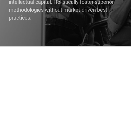
intellectual capital. Holistically foster superior
methodologies without market-driven best
practices.
Allgemein
Neuralinks Implantat hinter
dem Ohr dient als Mensch-
Maschine-Schnittstelle
Neuralink, das Startup von Elon Musk, das versucht, Gehirne
und Computer direkt zu verbinden, hat eine Mensch-Maschine-
Schnittstelle entwickelt. Dabei werden Tausende von