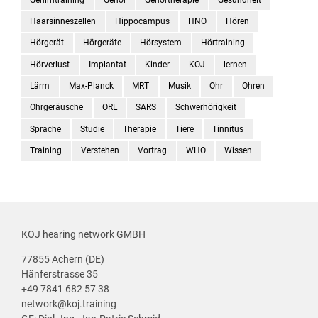
Haarsinneszellen
Hippocampus
HNO
Hören
Hörgerät
Hörgeräte
Hörsystem
Hörtraining
Hörverlust
Implantat
Kinder
KOJ
lernen
Lärm
Max-Planck
MRT
Musik
Ohr
Ohren
Ohrgeräusche
ORL
SARS
Schwerhörigkeit
Sprache
Studie
Therapie
Tiere
Tinnitus
Training
Verstehen
Vortrag
WHO
Wissen
KOJ hearing network GMBH
77855 Achern (DE)
Hänferstrasse 35
+49 7841 682 57 38
network@koj.training