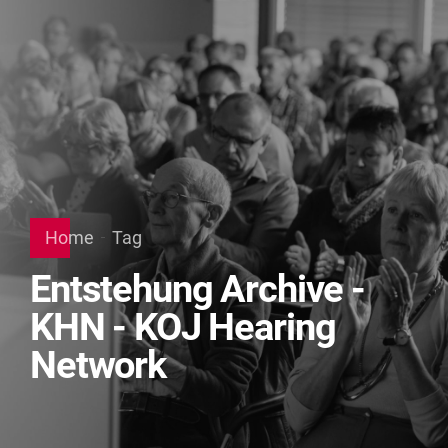
Home
Tag
Entstehung Archive -
KHN - KOJ Hearing
Network