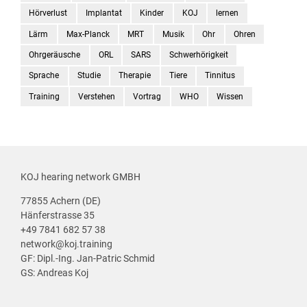
Hörverlust
Implantat
Kinder
KOJ
lernen
Lärm
Max-Planck
MRT
Musik
Ohr
Ohren
Ohrgeräusche
ORL
SARS
Schwerhörigkeit
Sprache
Studie
Therapie
Tiere
Tinnitus
Training
Verstehen
Vortrag
WHO
Wissen
KOJ hearing network GMBH
77855 Achern (DE)
Hänferstrasse 35
+49 7841 682 57 38
network@koj.training
GF: Dipl.-Ing. Jan-Patric Schmid
GS: Andreas Koj