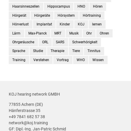
Haarsinneszellen
Hippocampus
HNO
Hören
Hörgerät
Hörgeräte
Hörsystem
Hörtraining
Hörverlust
Implantat
Kinder
KOJ
lernen
Lärm
Max-Planck
MRT
Musik
Ohr
Ohren
Ohrgeräusche
ORL
SARS
Schwerhörigkeit
Sprache
Studie
Therapie
Tiere
Tinnitus
Training
Verstehen
Vortrag
WHO
Wissen
KOJ hearing network GMBH
77855 Achern (DE)
Hänferstrasse 35
+49 7841 682 57 38
network@koj.training
GF: Dipl.-Ing. Jan-Patric Schmid