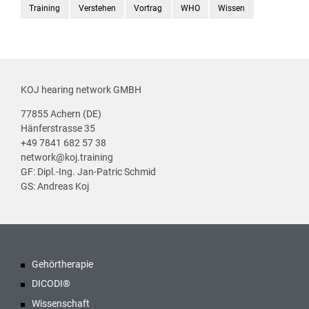
Training
Verstehen
Vortrag
WHO
Wissen
KOJ hearing network GMBH
77855 Achern (DE)
Hänferstrasse 35
+49 7841 682 57 38
network@koj.training
GF: Dipl.-Ing. Jan-Patric Schmid
GS: Andreas Koj
Gehörtherapie
DICODI®
Wissenschaft