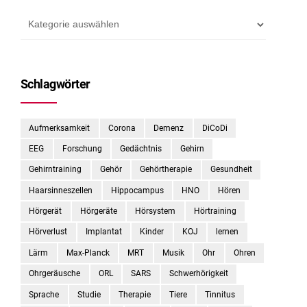
Schlagwörter
Aufmerksamkeit
Corona
Demenz
DiCoDi
EEG
Forschung
Gedächtnis
Gehirn
Gehirntraining
Gehör
Gehörtherapie
Gesundheit
Haarsinneszellen
Hippocampus
HNO
Hören
Hörgerät
Hörgeräte
Hörsystem
Hörtraining
Hörverlust
Implantat
Kinder
KOJ
lernen
Lärm
Max-Planck
MRT
Musik
Ohr
Ohren
Ohrgeräusche
ORL
SARS
Schwerhörigkeit
Sprache
Studie
Therapie
Tiere
Tinnitus