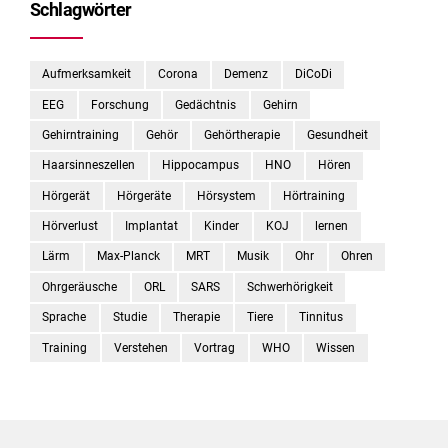
Schlagwörter
Aufmerksamkeit
Corona
Demenz
DiCoDi
EEG
Forschung
Gedächtnis
Gehirn
Gehirntraining
Gehör
Gehörtherapie
Gesundheit
Haarsinneszellen
Hippocampus
HNO
Hören
Hörgerät
Hörgeräte
Hörsystem
Hörtraining
Hörverlust
Implantat
Kinder
KOJ
lernen
Lärm
Max-Planck
MRT
Musik
Ohr
Ohren
Ohrgeräusche
ORL
SARS
Schwerhörigkeit
Sprache
Studie
Therapie
Tiere
Tinnitus
Training
Verstehen
Vortrag
WHO
Wissen